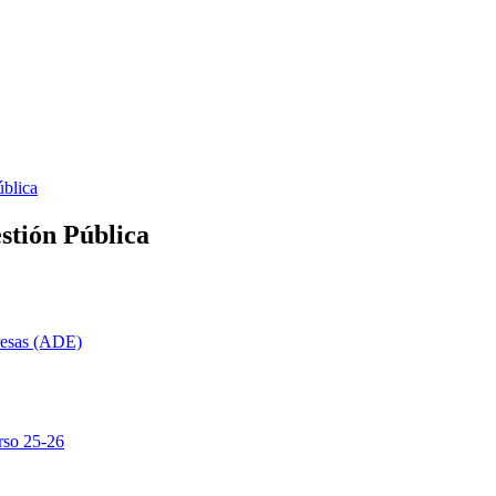
ública
stión Pública
resas (ADE)
rso 25-26