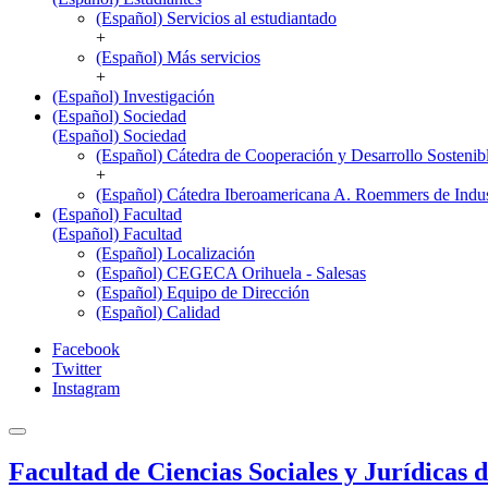
(Español) Servicios al estudiantado
+
(Español) Más servicios
+
(Español) Investigación
(Español) Sociedad
(Español) Sociedad
(Español) Cátedra de Cooperación y Desarrollo Sostenib
+
(Español) Cátedra Iberoamericana A. Roemmers de Indust
(Español) Facultad
(Español) Facultad
(Español) Localización
(Español) CEGECA Orihuela - Salesas
(Español) Equipo de Dirección
(Español) Calidad
Facebook
Twitter
Instagram
Facultad de Ciencias Sociales y Jurídicas 