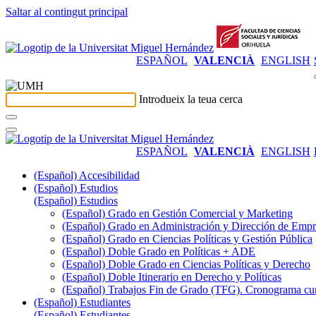
Saltar al contingut principal
ESPAÑOL
VALENCIÀ
ENGLISH
Introdueix la teua cerca
ESPAÑOL
VALENCIÀ
ENGLISH
(Español) Accesibilidad
(Español) Estudios
(Español) Estudios
(Español) Grado en Gestión Comercial y Marketing
(Español) Grado en Administración y Dirección de Emp
(Español) Grado en Ciencias Políticas y Gestión Pública
(Español) Doble Grado en Políticas + ADE
(Español) Doble Grado en Ciencias Políticas y Derecho
(Español) Doble Itinerario en Derecho y Políticas
(Español) Trabajos Fin de Grado (TFG). Cronograma cu
(Español) Estudiantes
(Español) Estudiantes