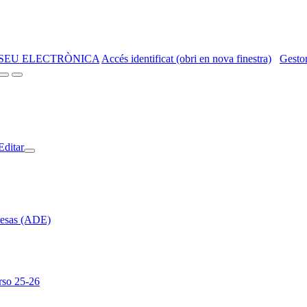
SEU ELECTRÒNICA
Accés identificat (obri en nova finestra)
Gestor
Editar
resas (ADE)
rso 25-26