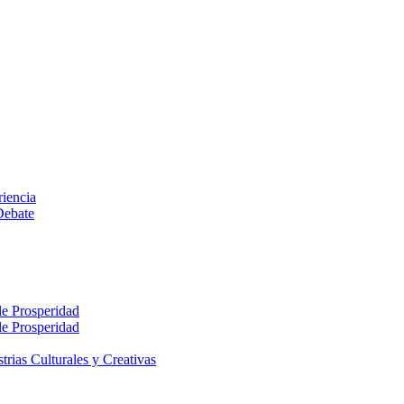
riencia
Debate
le Prosperidad
le Prosperidad
rias Culturales y Creativas