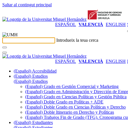
Saltar al contingut principal
ESPAÑOL
VALENCIÀ
ENGLISH
Introdueix la teua cerca
ESPAÑOL
VALENCIÀ
ENGLISH
(Español) Accesibilidad
(Español) Estudios
(Español) Estudios
(Español) Grado en Gestión Comercial y Marketing
(Español) Grado en Administración y Dirección de Emp
(Español) Grado en Ciencias Políticas y Gestión Pública
(Español) Doble Grado en Políticas + ADE
(Español) Doble Grado en Ciencias Políticas y Derecho
(Español) Doble Itinerario en Derecho y Políticas
(Español) Trabajos Fin de Grado (TFG). Cronograma cu
(Español) Estudiantes
(Español) Estudiantes