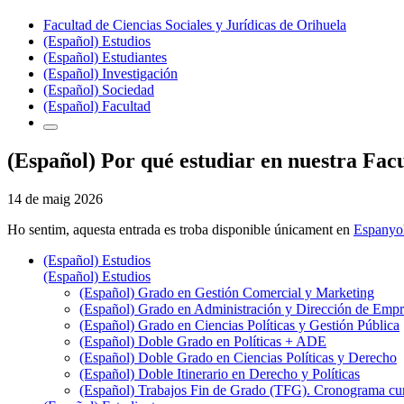
Facultad de Ciencias Sociales y Jurídicas de Orihuela
(Español) Estudios
(Español) Estudiantes
(Español) Investigación
(Español) Sociedad
(Español) Facultad
(Español) Por qué estudiar en nuestra Fac
14 de maig 2026
Ho sentim, aquesta entrada es troba disponible únicament en
Espanyo
(Español) Estudios
(Español) Estudios
(Español) Grado en Gestión Comercial y Marketing
(Español) Grado en Administración y Dirección de Emp
(Español) Grado en Ciencias Políticas y Gestión Pública
(Español) Doble Grado en Políticas + ADE
(Español) Doble Grado en Ciencias Políticas y Derecho
(Español) Doble Itinerario en Derecho y Políticas
(Español) Trabajos Fin de Grado (TFG). Cronograma cu