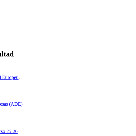
ultad
l Europeu
.
resas (ADE)
rso 25-26