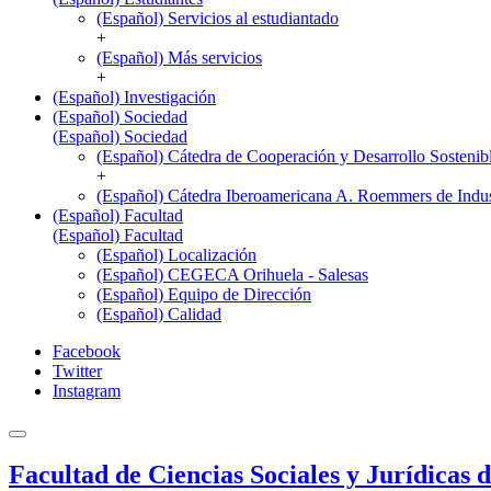
(Español) Servicios al estudiantado
+
(Español) Más servicios
+
(Español) Investigación
(Español) Sociedad
(Español) Sociedad
(Español) Cátedra de Cooperación y Desarrollo Sostenib
+
(Español) Cátedra Iberoamericana A. Roemmers de Indust
(Español) Facultad
(Español) Facultad
(Español) Localización
(Español) CEGECA Orihuela - Salesas
(Español) Equipo de Dirección
(Español) Calidad
Facebook
Twitter
Instagram
Facultad de Ciencias Sociales y Jurídicas 