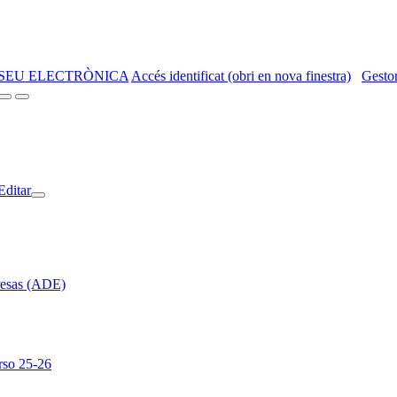
SEU ELECTRÒNICA
Accés identificat (obri en nova finestra)
Gestor
Editar
resas (ADE)
rso 25-26