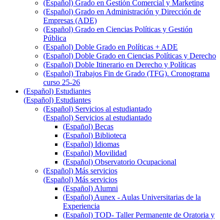
(Español) Grado en Gestión Comercial y Marketing
(Español) Grado en Administración y Dirección de
Empresas (ADE)
(Español) Grado en Ciencias Políticas y Gestión
Pública
(Español) Doble Grado en Políticas + ADE
(Español) Doble Grado en Ciencias Políticas y Derecho
(Español) Doble Itinerario en Derecho y Políticas
(Español) Trabajos Fin de Grado (TFG). Cronograma
curso 25-26
(Español) Estudiantes
(Español) Estudiantes
(Español) Servicios al estudiantado
(Español) Servicios al estudiantado
(Español) Becas
(Español) Biblioteca
(Español) Idiomas
(Español) Movilidad
(Español) Observatorio Ocupacional
(Español) Más servicios
(Español) Más servicios
(Español) Alumni
(Español) Aunex - Aulas Universitarias de la
Experiencia
(Español) TOD- Taller Permanente de Oratoria y