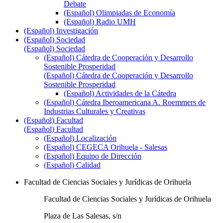
Debate
(Español) Olimpiadas de Economía
(Español) Radio UMH
(Español) Investigación
(Español) Sociedad
(Español) Sociedad
(Español) Cátedra de Cooperación y Desarrollo
Sostenible Prosperidad
(Español) Cátedra de Cooperación y Desarrollo
Sostenible Prosperidad
(Español) Actividades de la Cátedra
(Español) Cátedra Iberoamericana A. Roemmers de
Industrias Culturales y Creativas
(Español) Facultad
(Español) Facultad
(Español) Localización
(Español) CEGECA Orihuela - Salesas
(Español) Equipo de Dirección
(Español) Calidad
Facultad de Ciencias Sociales y Jurídicas de Orihuela
Facultad de Ciencias Sociales y Jurídicas de Orihuela
Plaza de Las Salesas, s/n