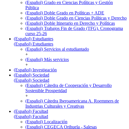
(Español) Grado en Ciencias Políticas y Gestión
Pública
(Español) Doble Grado en Políticas + ADE
(Español) Doble Grado en Ciencias Políticas y Derecho
(Español) Doble Itinerario en Derecho y Políticas
(Español) Trabajos Fin de Grado (TFG). Cronograma
curso 25-26
(Español) Estudiantes
(Español) Estudiantes
(Español) Servicios al estudiantado
+
(Español) Más servicios
+
(Español) Investigación
(Español) Sociedad
(Español) Sociedad
(Español) Cátedra de Cooperación y Desarrollo
Sostenible Prosperidad
+
(Español) Cátedra Iberoamericana A. Roemmers de
Industrias Culturales y Creativas
(Español) Facultad
(Español) Facultad
(Español) Localización
(Español) CEGECA Orihuela - Salesas