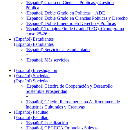
(Español) Grado en Ciencias Políticas y Gestión
Pública
(Español) Doble Grado en Políticas + ADE
(Español) Doble Grado en Ciencias Políticas y Derecho
(Español) Doble Itinerario en Derecho y Políticas
(Español) Trabajos Fin de Grado (TFG). Cronograma
curso 25-26
(Español) Estudiantes
(Español) Estudiantes
(Español) Servicios al estudiantado
+
(Español) Más servicios
+
(Español) Investigación
(Español) Sociedad
(Español) Sociedad
(Español) Cátedra de Cooperación y Desarrollo
Sostenible Prosperidad
+
(Español) Cátedra Iberoamericana A. Roemmers de
Industrias Culturales y Creativas
(Español) Facultad
(Español) Facultad
(Español) Localización
(Español) CEGECA Orihuela - Salesas