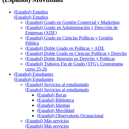
(Español) Estudios
(Español) Estudios
(Español) Grado en Gestión Comercial y Marketing
(Español) Grado en Administración y Dirección de
Empresas (ADE)
(Español) Grado en Ciencias Políticas y Gestión
Pública
(Español) Doble Grado en Políticas + ADE
(Español) Doble Grado en Ciencias Políticas y Derecho
(Español) Doble Itinerario en Derecho y Políticas
(Español) Trabajos Fin de Grado (TFG). Cronograma
curso 25-26
(Español) Estudiantes
(Español) Estudiantes
(Español) Servicios al estudiantado
(Español) Servicios al estudiantado
(Español) Becas
(Español) Biblioteca
(Español) Idiomas
(Español) Movilidad
(Español) Observatorio Ocupacional
(Español) Más servicios
(Español) Más servicios