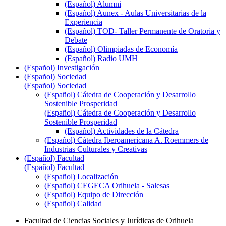
(Español) Alumni
(Español) Aunex - Aulas Universitarias de la
Experiencia
(Español) TOD- Taller Permanente de Oratoria y
Debate
(Español) Olimpiadas de Economía
(Español) Radio UMH
(Español) Investigación
(Español) Sociedad
(Español) Sociedad
(Español) Cátedra de Cooperación y Desarrollo
Sostenible Prosperidad
(Español) Cátedra de Cooperación y Desarrollo
Sostenible Prosperidad
(Español) Actividades de la Cátedra
(Español) Cátedra Iberoamericana A. Roemmers de
Industrias Culturales y Creativas
(Español) Facultad
(Español) Facultad
(Español) Localización
(Español) CEGECA Orihuela - Salesas
(Español) Equipo de Dirección
(Español) Calidad
Facultad de Ciencias Sociales y Jurídicas de Orihuela