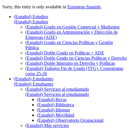
Sorry, this entry is only available in
European Spanish
.
(Español) Estudios
(Español) Estudios
(Español) Grado en Gestión Comercial y Marketing
(Español) Grado en Administración y Dirección de
Empresas (ADE)
(Español) Grado en Ciencias Políticas y Gestión
Pública
(Español) Doble Grado en Políticas + ADE
(Español) Doble Grado en Ciencias Políticas y Derecho
(Español) Doble Itinerario en Derecho y Políticas
(Español) Trabajos Fin de Grado (TFG). Cronograma
curso 25-26
(Español) Estudiantes
(Español) Estudiantes
(Español) Servicios al estudiantado
(Español) Servicios al estudiantado
(Español) Becas
(Español) Biblioteca
(Español) Idiomas
(Español) Movilidad
(Español) Observatorio Ocupacional
(Español) Más servicios