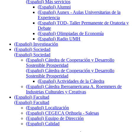
(Español) Más servicios
(Español) Alumni
(Español) Aunex - Aulas Universitarias de la
Experiencia
(Español) TOD- Taller Permanente de Oratoria y
Debate
(Español) Olimpiadas de Economía
(Español) Radio UMH
(Español) Investigación
(Español) Sociedad
(Español) Sociedad
(Español) Cátedra de Cooperación y Desarrollo
Sostenible Prosperidad
(Español) Cátedra de Cooperación y Desarrollo
Sostenible Prosperidad
(Español) Actividades de la Cátedra
(Español) Cátedra Iberoamericana A. Roemmers de
Industrias Culturales y Creativas
(Español) Facultad
(Español) Facultad
(Español) Localización
(Español) CEGECA Orihuela - Salesas
(Español) Equipo de Dirección
(Español) Calidad