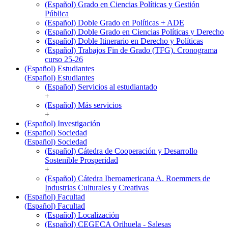
(Español) Grado en Ciencias Políticas y Gestión
Pública
(Español) Doble Grado en Políticas + ADE
(Español) Doble Grado en Ciencias Políticas y Derecho
(Español) Doble Itinerario en Derecho y Políticas
(Español) Trabajos Fin de Grado (TFG). Cronograma
curso 25-26
(Español) Estudiantes
(Español) Estudiantes
(Español) Servicios al estudiantado
+
(Español) Más servicios
+
(Español) Investigación
(Español) Sociedad
(Español) Sociedad
(Español) Cátedra de Cooperación y Desarrollo
Sostenible Prosperidad
+
(Español) Cátedra Iberoamericana A. Roemmers de
Industrias Culturales y Creativas
(Español) Facultad
(Español) Facultad
(Español) Localización
(Español) CEGECA Orihuela - Salesas