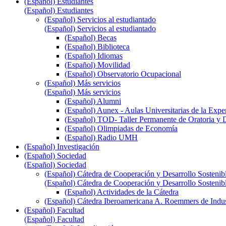
(Español) Estudiantes
(Español) Estudiantes
(Español) Servicios al estudiantado
(Español) Servicios al estudiantado
(Español) Becas
(Español) Biblioteca
(Español) Idiomas
(Español) Movilidad
(Español) Observatorio Ocupacional
(Español) Más servicios
(Español) Más servicios
(Español) Alumni
(Español) Aunex - Aulas Universitarias de la Expe
(Español) TOD- Taller Permanente de Oratoria y 
(Español) Olimpiadas de Economía
(Español) Radio UMH
(Español) Investigación
(Español) Sociedad
(Español) Sociedad
(Español) Cátedra de Cooperación y Desarrollo Sostenib
(Español) Cátedra de Cooperación y Desarrollo Sostenib
(Español) Actividades de la Cátedra
(Español) Cátedra Iberoamericana A. Roemmers de Indust
(Español) Facultad
(Español) Facultad