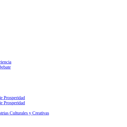
riencia
Debate
le Prosperidad
le Prosperidad
rias Culturales y Creativas