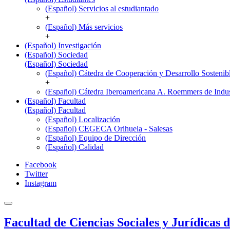
(Español) Servicios al estudiantado
+
(Español) Más servicios
+
(Español) Investigación
(Español) Sociedad
(Español) Sociedad
(Español) Cátedra de Cooperación y Desarrollo Sostenib
+
(Español) Cátedra Iberoamericana A. Roemmers de Indust
(Español) Facultad
(Español) Facultad
(Español) Localización
(Español) CEGECA Orihuela - Salesas
(Español) Equipo de Dirección
(Español) Calidad
Facebook
Twitter
Instagram
Facultad de Ciencias Sociales y Jurídicas 