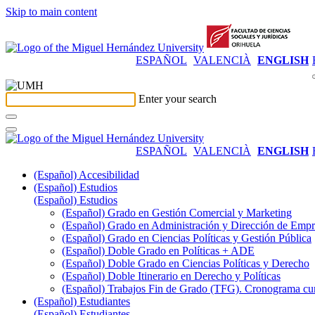
Skip to main content
ESPAÑOL
VALENCIÀ
ENGLISH
Enter your search
ESPAÑOL
VALENCIÀ
ENGLISH
(Español) Accesibilidad
(Español) Estudios
(Español) Estudios
(Español) Grado en Gestión Comercial y Marketing
(Español) Grado en Administración y Dirección de Emp
(Español) Grado en Ciencias Políticas y Gestión Pública
(Español) Doble Grado en Políticas + ADE
(Español) Doble Grado en Ciencias Políticas y Derecho
(Español) Doble Itinerario en Derecho y Políticas
(Español) Trabajos Fin de Grado (TFG). Cronograma cu
(Español) Estudiantes
(Español) Estudiantes