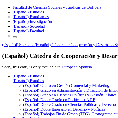
Facultad de Ciencias Sociales y Jurídicas de Orihuela
(Español) Estudios
(Español) Estudiantes
(Español) Investigación
(Español) Sociedad
(Español) Facultad
(Español) Sociedad
(Español) Cátedra de Cooperación y Desarrollo So
(Español) Cátedra de Cooperación y Desar
Sorry, this entry is only available in
European Spanish
.
(Español) Estudios
(Español) Estudios
(Español) Grado en Gestión Comercial y Marketing
(Español) Grado en Administración y Dirección de Emp
(Español) Grado en Ciencias Políticas y Gestión Pública
(Español) Doble Grado en Políticas + ADE
(Español) Doble Grado en Ciencias Políticas y Derecho
(Español) Doble Itinerario en Derecho y Políticas
(Español) Trabajos Fin de Grado (TFG). Cronograma cu